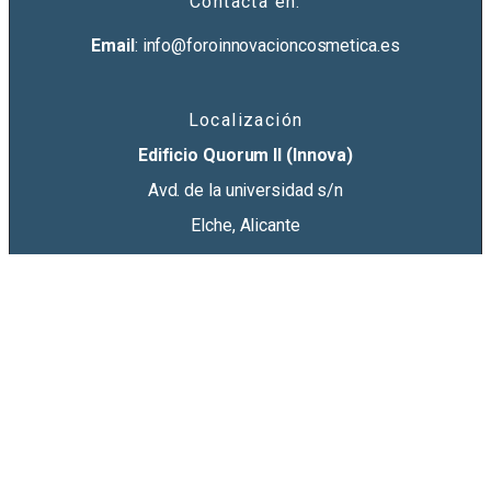
Contacta en:
Email
: info@foroinnovacioncosmetica.es
Localización
Edificio Quorum II (Innova)
Avd. de la universidad s/n
Elche, Alicante
aviso legal
política de privacidad
·